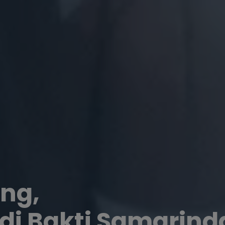
ng,
udi Bakti Samarind