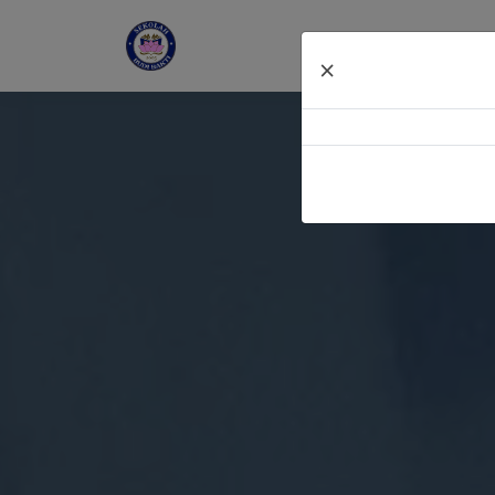
Beranda
×