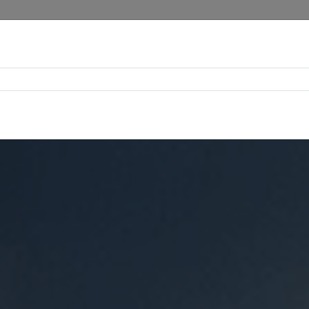
Unit Sekolah
Ekstrakurikuler
Staff & Kependidikan